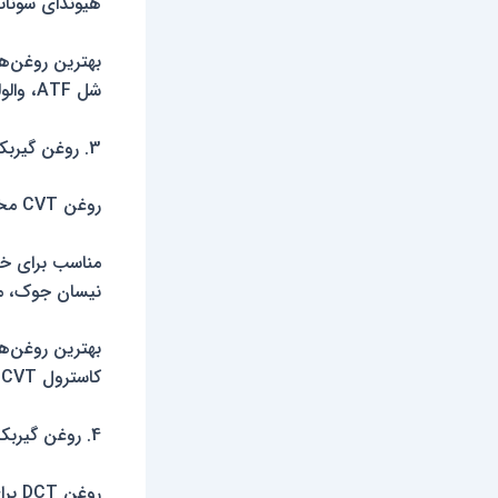
هیوندای سوناتا، کیا س
بهترین روغن‌ها
شل ATF، والولین MaxLife، لیکومولی ATF 1200
3. روغن گیربکس CVT (Continuously Variable Transmission)
روغن CVT مخصوص گیربکس‌های متغیر پیوسته طراحی شده و مانع از سایش تسمه‌ها می‌شود.
مناسب برای خو
نیسان جوک، میتسوبیش
بهترین روغن‌ها
کاسترول CVT، روغن نیسان NS-2، هوندا HCF-2
4. روغن گیربکس دوکلاچه (Dual-Clutch Transmission – DCT)
روغن