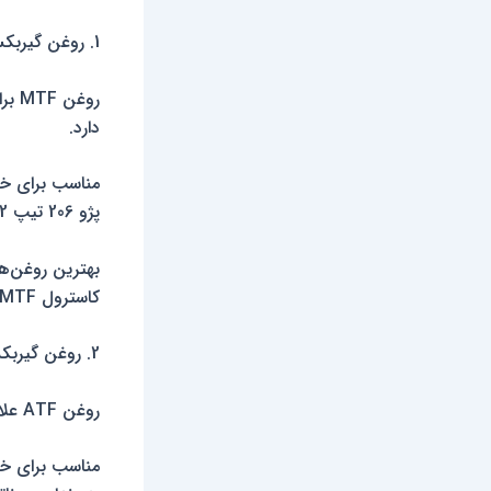
1. روغن گیربکس دستی (Manual Transmission Fluid – MTF)
روغ
دارد.
مناسب برای خو
پژو 206 تیپ 2، سمند EF7، پراید، تیبا، پژو پارس
بهترین روغن‌ها
کاسترول MTF، توتال گیربکس دستی، موبیل MTF
2. روغن گیربکس اتوماتیک (Automatic Transmission Fluid – ATF)
روغن ATF علاوه بر روانکاری، به خنک کردن قطعات و تعویض نرم‌تر دنده کمک می‌کند.
مناسب برای خو