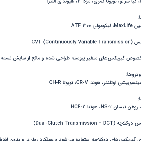
راتو، تویوتا کمری، مزدا 3، هیوندای النترا
:
دروها:
ی اوتلندر، هوندا CR-V، تویوتا CH-R
:
 DCT برای گیربکس‌های دوکلاچه استفاده می‌شود و عملکرد روان‌تر و بدون لغز