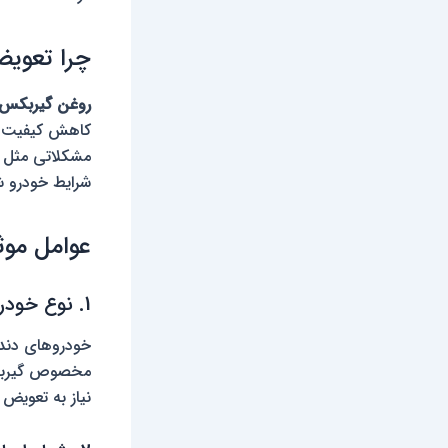
چرا تعوی
روغن گیربکس
کاهش کیفیت م
مشکلاتی مثل 
شرایط خودرو شم
عوامل موث
1. نوع خودرو و گیربکس
خودروهای دنده
مخصوص گیربکس‌
نیاز به تعویض ن