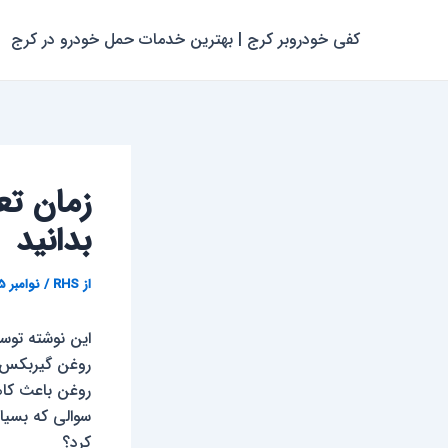
رش
پیمایش
ه
نوشته
کفی خودروبر کرج | بهترین خدمات حمل خودرو در کرج
حتوا
زمان تع
بدانید
از
RHS
/
نوامبر 15, 2024
این نوشته توس
روغن گیربکس 
روغن باعث کاه
سوالی که بسیا
کرد؟